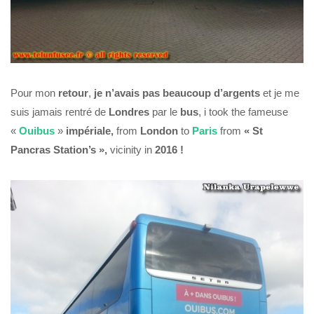
Pour mon
retour
,
je n’avais pas beaucoup d’argents
et je me
suis jamais rentré de
Londres
par le
bus
, i took the fameuse
«
Ouibus
»
impériale,
from
London
to
Paris
from
« St
Pancras Station’s »,
vicinity in
2016 !