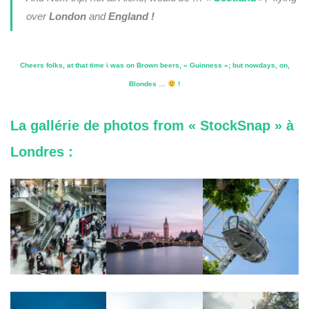
over
London
and
England !
Cheers folks, at that time i was on Brown beers, « Guinness »; but nowdays, on,
Blondes …
!
La gallérie de photos from « StockSnap » à
Londres :