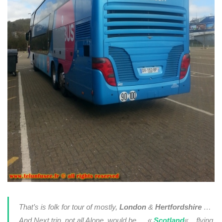
That’s is folk for tour of mostly,
London
&
Hertfordshire
…
And Next trip, not all Alone, would be … «
Scotland
« , flying