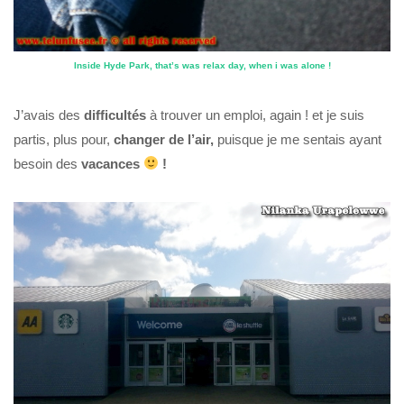
Inside
Hyde Park
, that’s was relax day, when i was alone !
J’avais des
difficultés
à trouver un emploi, again ! et je suis
partis, plus pour,
changer de l’air,
puisque je me sentais ayant
besoin des
vacances
!