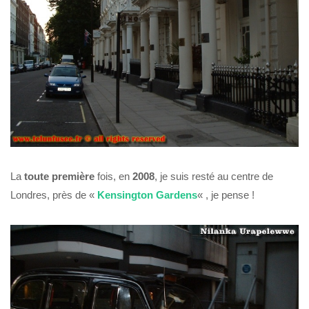
La
toute première
fois, en
2008
, je suis resté au centre de
Londres, près de «
Kensington Gardens
« , je pense !