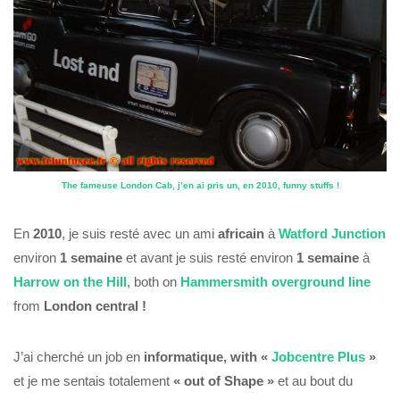
The fameuse London Cab, j’en ai pris un, en 2010, funny stuffs !
En
2010
, je suis resté avec un ami
africain
à
Watford Junction
environ
1 semaine
et avant je suis resté environ
1 semaine
à
Harrow on the Hill
, both on
Hammersmith overground line
from
London central !
J’ai cherché un job en
informatique, with «
Jobcentre Plus
»
et je me sentais totalement
« out of Shape »
et au bout du