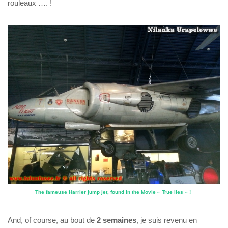
rouleaux …. !
The fameuse Harrier jump jet, found in the Movie « True lies » !
And, of course, au bout de
2 semaines
, je suis revenu en