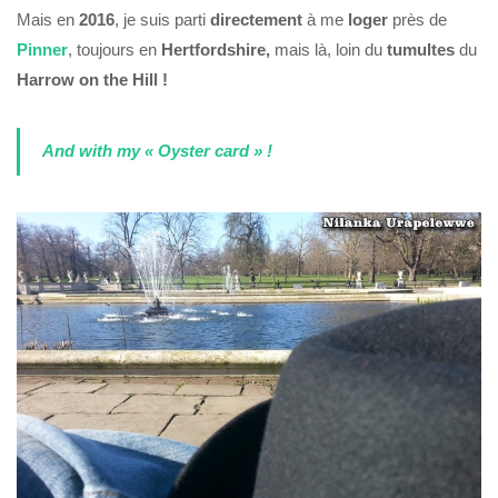
Mais en
2016
, je suis parti
directement
à me
loger
près de
Pinner
, toujours en
Hertfordshire,
mais là, loin du
tumultes
du
Harrow on the Hill !
And with my « Oyster card » !