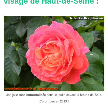
visage de Haut-de-Seine :
Une jolie
rose
immortalisée
dans le jardin devant la
Mairie
de
Bois-
Colombes
en
2013 !