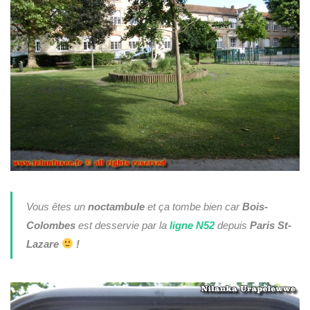
Vous êtes un
noctambule
et ça tombe bien car
Bois-
Colombes
est desservie par la
ligne N52
depuis
Paris St-
Lazare
!