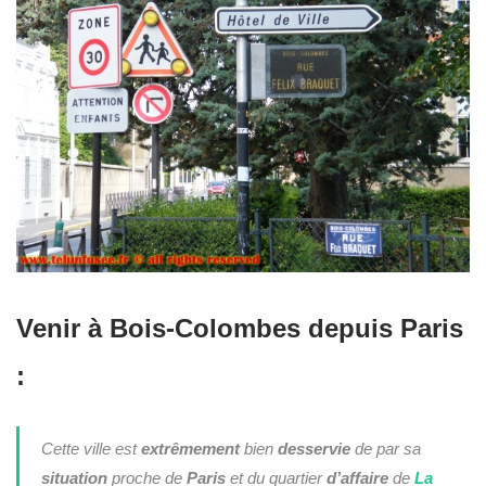
Venir à Bois-Colombes depuis Paris
:
Cette ville est
extrêmement
bien
desservie
de par sa
situation
proche de
Paris
et du quartier
d’affaire
de
La