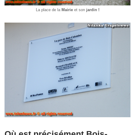
La place de la
Mairie
et son
jardin !
Où est précisément Bois-