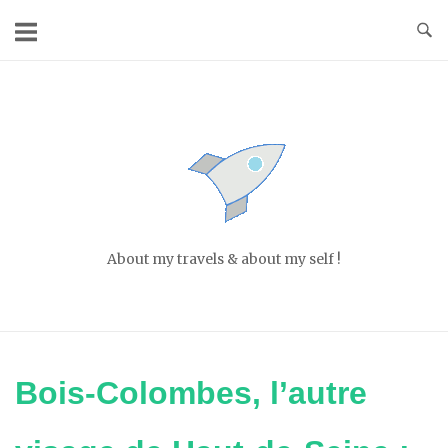
Skip
to
content
Home
About my travels & about my self !
Bois-Colombes, l’autre