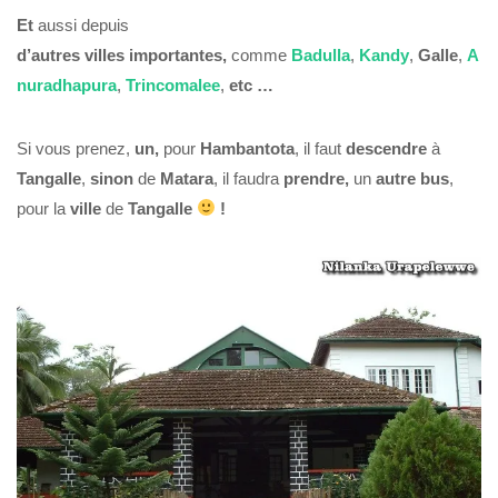
Et
aussi depuis
d’autres
villes
importantes,
comme
Badulla
,
Kandy
,
Galle
,
A
nuradhapura
,
Trincomalee
,
etc …
Si vous prenez,
un,
pour
Hambantota
, il faut
descendre
à
Tangalle
,
sinon
de
Matara
, il faudra
prendre,
un
autre
bus
,
pour la
ville
de
Tangalle
!