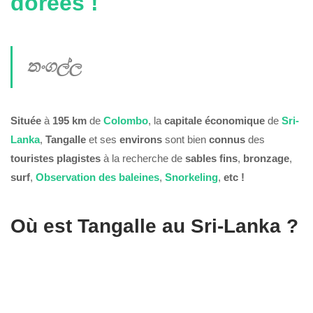
dorées !
තංගල්ල
Située
à
195 km
de
Colombo
, la
capitale économique
de
Sri-
Lanka
,
Tangalle
et ses
environs
sont bien
connus
des
touristes
plagistes
à la recherche de
sables fins
,
bronzage
,
surf
,
Observation des baleines
,
Snorkeling
,
etc !
Où est Tangalle au Sri-Lanka ?