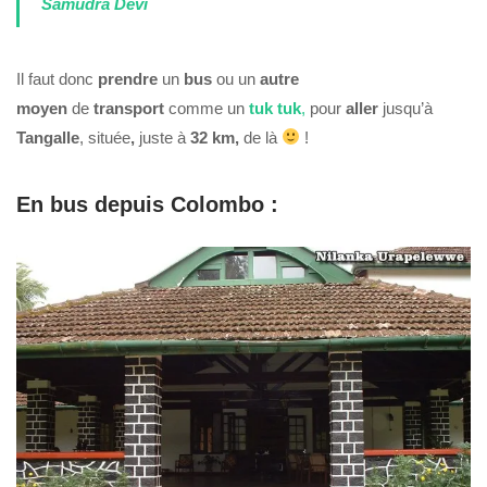
Samudra Devi
Il faut donc
prendre
un
bus
ou un
autre
moyen
de
transport
comme un
tuk tuk
,
pour
aller
jusqu’à
Tangalle
, située
,
juste à
32 km,
de là
!
En bus depuis Colombo :