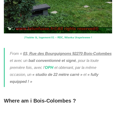
J’habite là, logement 01 – RDC, Nilanka Urapelewwe !
From «
03, Rue des Bourguignons 92270 Bois-Colombes
et avec un
bail conventionné et signé
, pour la toute
première fois, avec l’
OPH
et obtenant, par la même
occasion, un
« studio de 22 mètre carré »
et
« fully
equipped ! »
Where am i Bois-Colombes ?