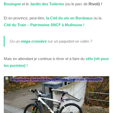
Boulogne
et le
Jardin des Tuileries
(ou le parc de
Rivoli) !
Et en province, peut-être,
la Cité du vin en Bordeaux
ou la
Cité du Train – Patrimoine SNCF à Mulhouse !
Ou un
méga croisière
sur un paquebot en vidéo ?
Mais en attendant je continue à rêver et à faire du
vélo (vtt pour
les puristes) !