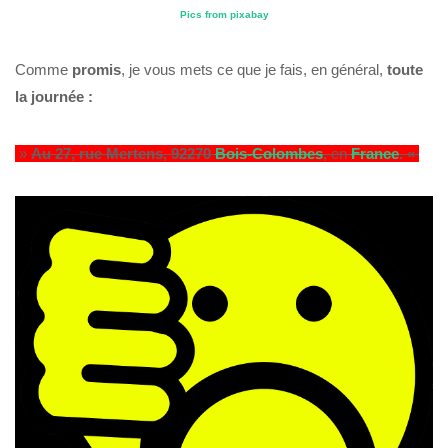
Pics from pixabay
Comme
promis
, je vous mets ce que je fais, en général,
toute
la journée :
»
Au 27, rue Mertens, 92270
Bois-Colombes
,
en
France
. «