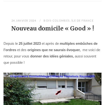
24 JANVIER 2024
BOIS-COLOMBES
,
ÎLE DE FRANCE
Nouveau domicile « Good » !
Depuis le
25 juillet 2023
et après de
multiples
embûches de
l’ordres
et des
origines que ne saurais évoquer,
me voici de
retour, pour vous
donner des idées géniales,
aussi souvent
que possible !