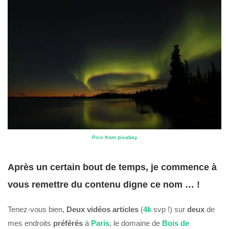
Pics from pixabay
Après un certain bout de temps, je commence à
vous remettre du contenu digne ce nom … !
Tenez-vous bien,
Deux vidéos articles
(
4k
svp !) sur
deux
de
mes endroits
préférés
à
Paris
, le domaine de
Bois de