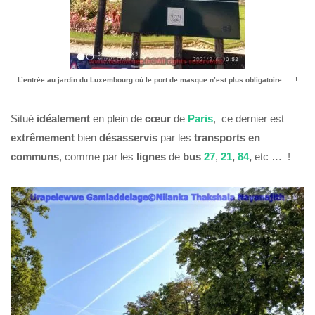
L’entrée au jardin du Luxembourg où le port de masque n’est plus obligatoire …. !
Situé
idéalement
en plein de
cœur
de
Paris
, ce dernier est
extrêmement
bien
désasservis
par les
transports en
communs
, comme par les
lignes
de
bus
27
,
21
,
84
,
etc … !