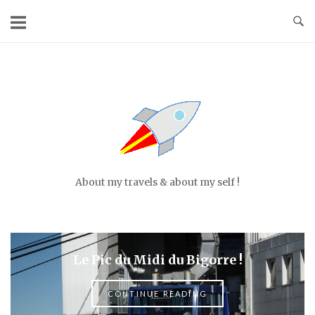
Skip
to
content
Home
About my travels & about my self !
Le Pic du Midi du Bigorre !
CONTINUE READING