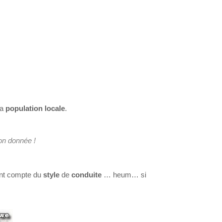
a
population locale
.
on donnée !
nt compte du
style
de
conduite
… heum… si