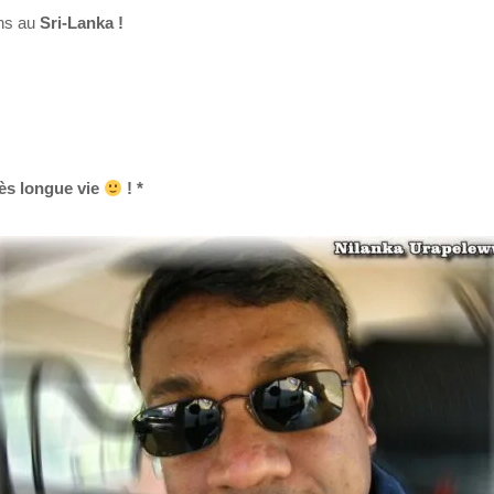
ns au
Sri-Lanka !
rès longue vie
! *