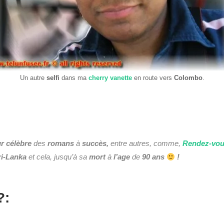
Un autre
selfi
dans ma
cherry vanette
en route vers
Colombo
.
ur
célèbre
des
romans
à
succès,
entre autres, comme,
Rendez-vou
ri-Lanka
et cela, jusqu’à sa
mort
à
l’age
de
90 ans
!
?: