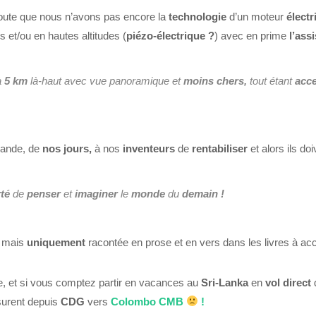
doute que nous n’avons pas encore la
technologie
d’un moteur
électr
 et/ou en hautes altitudes (
piézo-électrique ?
) avec en prime
l’ass
à
5 km
là-haut avec vue panoramique et
moins chers,
tout étant
acce
ande, de
nos jours,
à nos
inventeurs
de
rentabiliser
et alors ils do
rté
de
penser
et
imaginer
le
monde
du
demain !
e mais
uniquement
racontée en prose et en vers dans les livres à a
e, et si vous comptez partir en vacances au
Sri-Lanka
en
vol direct
urent depuis
CDG
vers
Colombo CMB
!