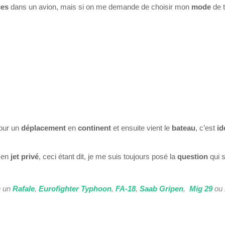
ces
dans un avion, mais si on me demande de choisir mon
mode
de t
pour un
déplacement
en
continent
et e
nsuite vient le
bateau
, c’est
id
 en
jet privé
, ceci étant dit, je me suis toujours posé la
question
qui s
 un
Rafale
,
Eurofighter Typhoon
,
FA-18
,
Saab Gripen
,
Mig 29
ou