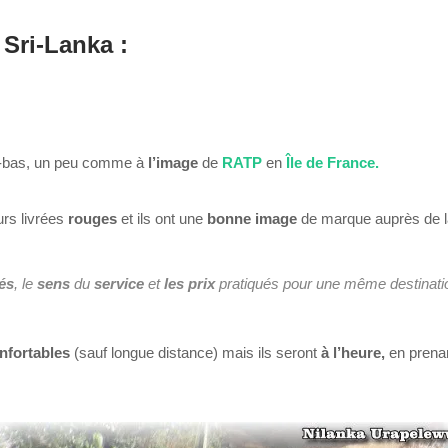
Sri-Lanka :
-bas, un peu comme à
l’image
de
RATP
en
Île de
France.
urs livrées
rouges
et ils ont une
bonne image
de marque auprès de l
tés
, le
sens
du
service
et
les prix
pratiqués pour une même destinati
nfortables
(sauf longue distance) mais ils seront
à l’heure,
en prena