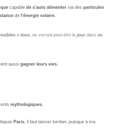
ique
capable
de s’auto alimenter
via des
particules
istance
de
l’énergie solaire.
ssibles
à
tous
, ne verront peut-être le
jour
dans
ce
ivent aussi
gagner
leurs vies.
ccents
mythologiques.
depuis
Paris
, il faut laisser tomber, puisque à ma