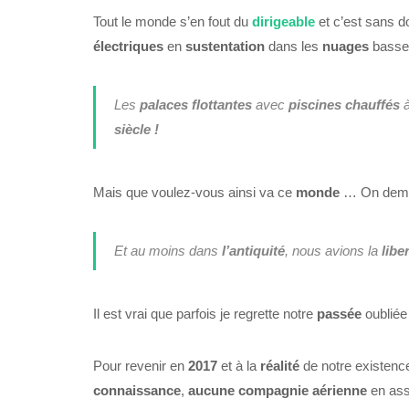
Tout le monde s’en fout du
dirigeable
et c’est sans 
électriques
en
sustentation
dans les
nuages
basses
Les
palaces flottantes
avec
piscines chauffés
siècle !
Mais que voulez-vous ainsi va ce
monde
…
On dem
Et au moins dans
l’antiquité
, nous avions la
libe
Il est vrai que parfois je regrette notre
passée
oublié
Pour revenir en
2017
et à la
réalité
de notre existenc
connaissance
,
aucune compagnie aérienne
en ass