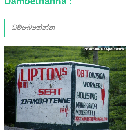
Dambethanna :
ධම්බෙතේන්න