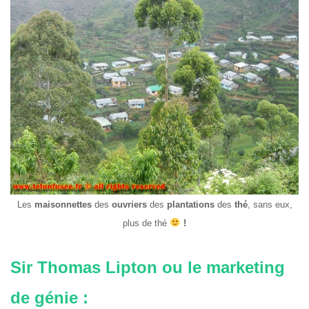
Les
maisonnettes
des
ouvriers
des
plantations
des
thé
, sans eux,
plus de thé
!
Sir Thomas Lipton ou le marketing
de génie :