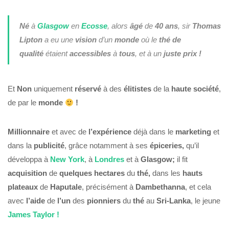
Né
à
Glasgow
en
Ecosse
, alors
âgé
de
40 ans
, sir
Thomas
Lipton
a eu une
vision
d’un
monde
où le
thé
de
qualité
étaient
accessibles
à
tous
, et à un
juste prix !
Et
Non
uniquement
réservé
à des
élitistes
de la
haute société
,
de par le
monde
!
Millionnaire
et avec de
l’expérience
déjà dans le
marketing
et
dans la
publicité
, grâce notamment à ses
épiceries,
qu’il
développa à
New York
, à
Londres
et à
Glasgow;
il fit
acquisition
de
quelques hectares
du
thé,
dans les
hauts
plateaux
de
Haputale
, précisément à
Dambethanna
, et cela
avec
l’aide
de
l’un
des
pionniers
du
thé
au
Sri-Lanka
, le jeune
James Taylor !