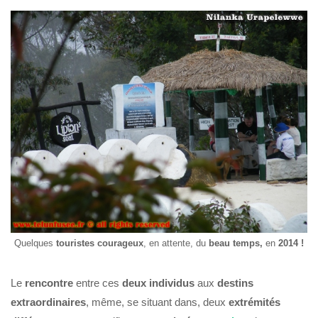
Quelques
touristes
courageux
, en attente, du
beau
temps,
en
2014 !
Le
rencontre
entre ces
deux individus
aux
destins
extraordinaires
, même, se situant dans, deux
extrémités