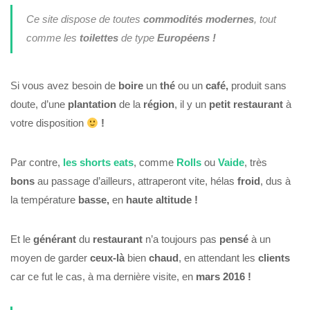
Ce site dispose de toutes
commodités
modernes
, tout
comme les
toilettes
de type
Européens !
Si vous avez besoin de
boire
un
thé
ou un
café,
produit sans
doute, d’une
plantation
de la
région
, il y un
petit restaurant
à
votre disposition
!
Par contre,
les shorts eats
, comme
Rolls
ou
Vaide
, très
bons
au passage d’ailleurs, attraperont vite, hélas
froid
, dus à
la température
basse,
en
haute altitude !
Et le
générant
du
restaurant
n’a toujours pas
pensé
à un
moyen de garder
ceux-là
bien
chaud
, en attendant les
clients
car ce fut le cas, à ma dernière visite, en
mars 2016 !