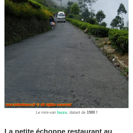
Le mini-van
Isuzu
, datant de
1980 !
La petite échoppe restaurant au