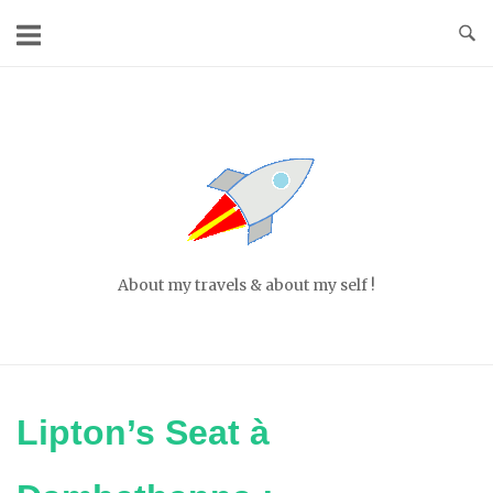
Skip
to
content
Home
About my travels & about my self !
Lipton’s Seat à