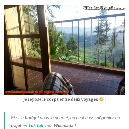
Je repose
le corps
entre
deux voyages
!
Et si le
budget
vous le permet, on peut aussi
négocier
un
trajet
en
Tuk tuk
vers
Welimada !