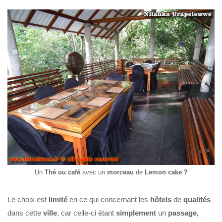
Un
Thé ou café
avec un
morceau
de
Lemon cake ?
Le choix est
limité
en ce qui concernant les
hôtels
de
qualités
dans cette
ville
, car celle-ci étant
simplement
un
passage,