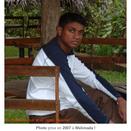
Photo
prise en
2007
à
Welimada !