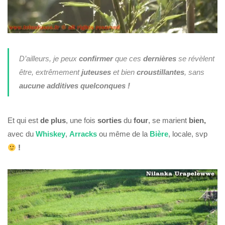
D’ailleurs, je peux
confirmer
que ces
dernières
se révèlent
être, extrêmement
juteuses
et bien
croustillantes
, sans
aucune additives
quelconques !
Et qui est
de plus
, une fois
sorties
du
four
, se marient
bien,
avec du
Whiskey
,
Arracks
ou même de la
Bière
, locale, svp
!