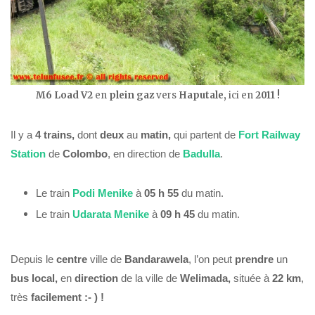
M6 Load V2
en
plein gaz
vers
Haputale,
ici en
2011 !
Il y a
4 trains,
dont
deux
au
matin,
qui partent de
Fort Railway
Station
de
Colombo
, en direction de
Badulla
.
Le train
Podi Menike
à
05 h 55
du matin.
Le train
Udarata Menike
à
09 h 45
du matin.
Depuis le
centre
ville de
Bandarawela
, l’on peut
prendre
un
bus
local,
en
direction
de la ville de
Welimada,
située à
22 km
,
très
facilement :- ) !