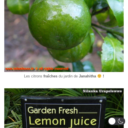
Les citrons
fraîches
du jardin de
Janahitha
!