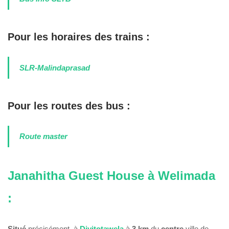
Pour les horaires des trains :
SLR-Malindaprasad
Pour les routes des bus :
Route master
Janahitha Guest House à Welimada
:
Situé
précisément, à
Divitotawela
à
3 km
du
centre
ville de