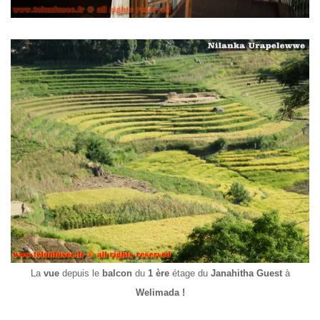
La
vue
depuis le
balcon
du
1 ère
étage du
Janahitha Guest
à
Welimada !