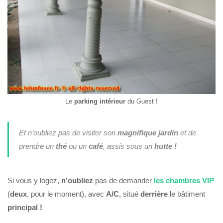
Le
parking
intérieur
du Guest !
Et n’oubliez pas de visiter son
magnifique
jardin
et de
prendre un
thé
ou un
café
, assis sous un
hutte !
Si vous y logez,
n’oubliez
pas de demander
les chambres VIP
(
deux
, pour le moment), avec
A/C
, situé
derrière
le bâtiment
principal !