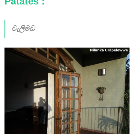
Patates :
වැලිමඩ