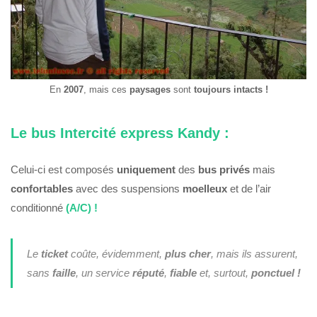
En
2007
, mais ces
paysages
sont
toujours
intacts !
Le bus Intercité express Kandy :
Celui-ci est composés
uniquement
des
bus privés
mais
confortables
avec des suspensions
moelleux
et de l’air
conditionné
(A/C) !
Le
ticket
coûte, évidemment,
plus cher
, mais ils assurent,
sans
faille
, un service
réputé
,
fiable
et, surtout,
ponctuel !