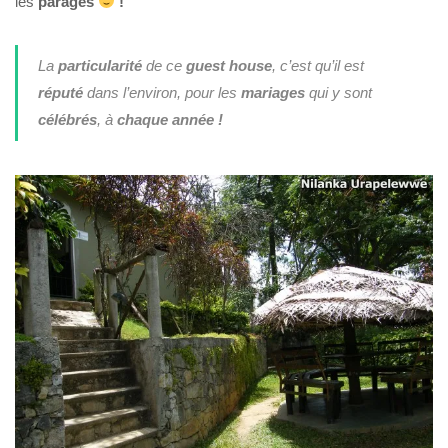
les
parages
!
La
particularité
de ce
guest house
, c’est qu’il est
réputé
dans l’environ, pour les
mariages
qui y sont
célébrés
, à
chaque année !