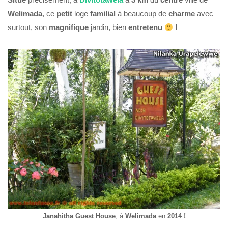
Welimada
, ce
petit
loge
familial
à beaucoup de
charme
avec
surtout, son
magnifique
jardin, bien
entretenu
!
Janahitha Guest House
, à
Welimada
en
2014 !