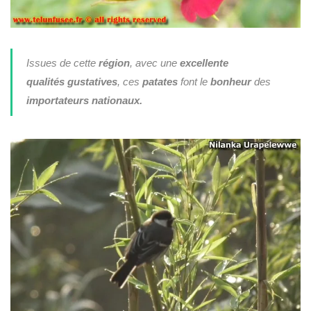
Issues de cette
région
, avec une
excellente
qualités gustatives
, ces
patates
font le
bonheur
des
importateurs
nationaux.