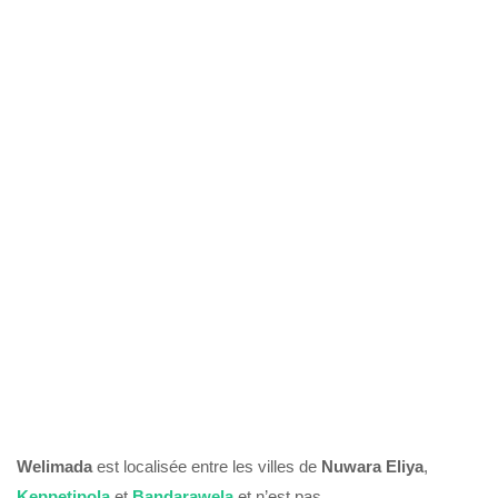
Welimada
est localisée entre les villes de
Nuwara Eliya
,
Keppetipola
et
Bandarawela
et n’est pas,