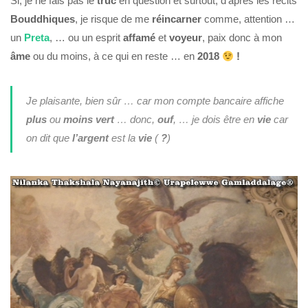
Si, je ne fais pas le
truc
en question et surtout, d’après les récits
Bouddhiques
, je risque de me
réincarner
comme, attention …
un
Preta
, … ou un esprit
affamé
et
voyeur
, paix donc à mon
âme
ou du moins, à ce qui en reste … en
2018
!
Je plaisante, bien sûr … car mon compte bancaire affiche
plus
ou
moins
vert
… donc,
ouf
, … je dois être en
vie
car
on dit que
l’argent
est la
vie
(
?
)