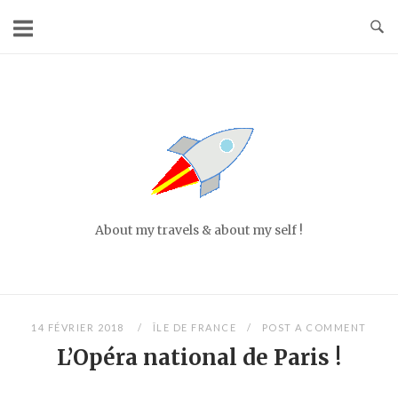
Skip
to
content
Home
About my travels & about my self !
14 FÉVRIER 2018
ÎLE DE FRANCE
POST A COMMENT
L’Opéra national de Paris !