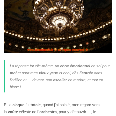
La réponse fut elle-même, un
choc
émotionnel
en soi pour
moi
et pour mes
vieux
yeux
et ceci, dès
l’entrée
dans
l’édifice et … devant, son
escalier
en marbre, et tout en
blanc !
Et la
claque
fut
totale,
quand j’ai pointé, mon regard vers
la
voûte
céleste de
l’orchestra,
pour y découvrir …, le