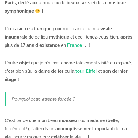
Paris,
dédié aux amoureux de
beaux
–
arts
et de la
musique
symphonique
!
L’occasion était
unique
pour moi, car ce fut ma
visite
inaugurale
de ce lieu
mythique
et ceci, tenez-vous bien,
après
plus de
17 ans
d’existence
en
France
… !
L’autre
objet
que je n’ai pas encore totalement visité ou exploré,
c’est bien sûr, la
dame de fer
ou la
tour Eiffel
et
son dernier
étage !
Pourquoi cette
attente
forcée
?
C’est parce que mon beau
monsieur
ou
madame
(
belle
,
forcément !), j’attends un
accomplissement
important de ma
vie
, pour y monter et y
célébrer
la
vie … !