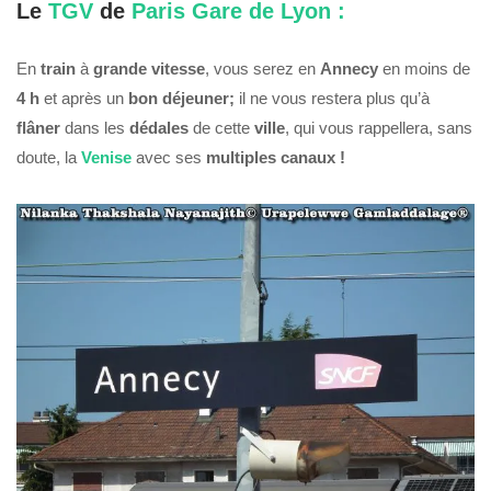
Le
TGV
de
Paris Gare de Lyon :
En
train
à
grande
vitesse
, vous serez en
Annecy
en moins de
4 h
et après un
bon déjeuner;
il ne vous restera plus qu’à
flâner
dans les
dédales
de cette
ville
, qui vous rappellera, sans
doute, la
Venise
avec ses
multiples canaux !