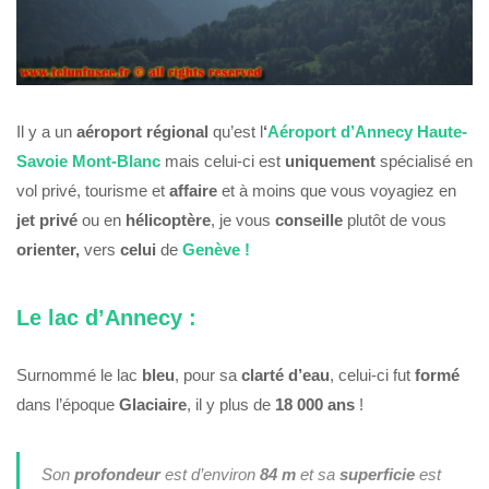
Il y a un
aéroport
régional
qu’est l
‘
Aéroport d’Annecy Haute-
Savoie Mont-Blanc
mais celui-ci est
uniquement
spécialisé en
vol privé, tourisme et
affaire
et à moins que vous voyagiez en
jet privé
ou en
hélicoptère
, je vous
conseille
plutôt de vous
orienter,
vers
celui
de
Genève !
Le lac d’Annecy :
Surnommé le lac
bleu
, pour sa
clarté
d’eau
, celui-ci fut
formé
dans l’époque
Glaciaire
, il y plus de
18 000 ans
!
Son
profondeur
est d’environ
84 m
et sa
superficie
est