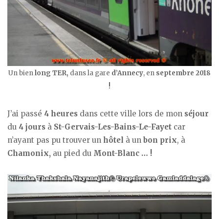
Un bien
long TER,
dans la gare
d’Annecy
, en
septembre 2018
!
J’ai passé
4 heures
dans cette ville lors de mon
séjour
du
4 jours
à
St-Gervais-Les-Bains-Le-Fayet
car
n’ayant pas pu trouver un
hôtel
à un
bon prix
, à
Chamonix,
au pied du
Mont-Blanc … !