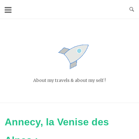
Skip
to
content
Home
About my travels & about my self !
Annecy, la Venise des