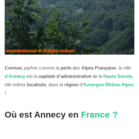
Connue,
parfois comme la
perle
des
Alpes Française
, la ville
d’Annecy
est la
capitale
d’administrative
de la
Haute Savoie
,
elle même
localisée
, dans la
région
d’
Auvergne-Rhône-Alpes
!
Où est
Annecy
en
France ?