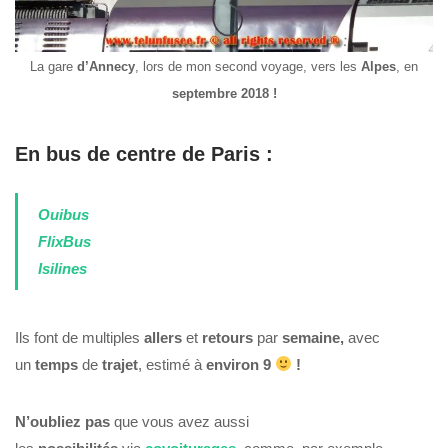
La gare
d’Annecy
, lors de mon second voyage, vers les
Alpes
, en
septembre 2018 !
En bus de centre de Paris :
Ouibus
FlixBus
I
silines
Ils font de multiples
allers
et
retours
par
semaine,
avec
un
temps
de
trajet
, estimé à
environ 9
!
N’oubliez pas
que vous avez aussi