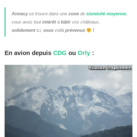
Annecy
se trouve dans une
zone
de
sismicité
moyenne
,
vous avez tout
intérêt
à
bâtir
vos châteaux,
solidement
ici,
vous
voilà
prévenus
!
En avion depuis
CDG
ou
Orly
: