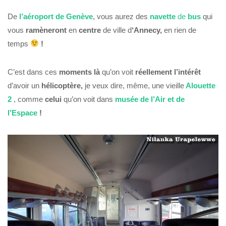
De
l’aéroport de Genève
, vous aurez des
navette
de
bus
qui
vous
ramèneront
en
centre
de ville d
‘Annecy,
en rien de
temps
!
C’est dans ces
moments là
qu’on voit
réellement l’intérêt
d’avoir un
hélicoptère,
je veux dire, même, une vieille
Alouette
2
, comme
celui
qu’on voit dans
musée de l’Air et de
l’Espace
!