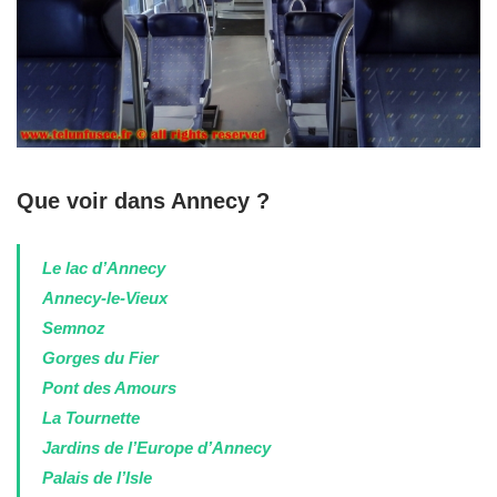
Que voir dans Annecy ?
Le lac d’Annecy
Annecy-le-Vieux
Semnoz
Gorges du Fier
Pont des Amours
La Tournette
Jardins de l’Europe d’Annecy
Palais de l’Isle