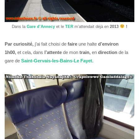
Dans la
Gare d’Annecy
et le
TER
m’attendait déjà en
2013
!
Par curiosité,
j’ai fait choisi de
faire
une halte
d’environ
1h00,
et cela, dans
l’attente
de mon
train,
en
direction
de la
gare de
Saint-Gervais-les-Bains-Le Fayet.