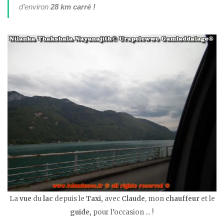
d’environ
28 km carré !
La
vue
du
lac
depuis le
Taxi,
avec
Claude
, mon
chauffeur
et le
guide,
pour l’occasion … !