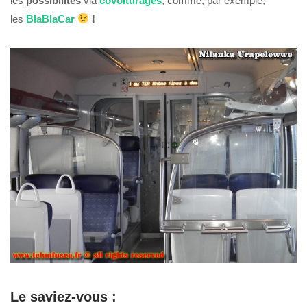
les
possibilités
via
covoiturages
, comme, par exemple,
les
BlaBlaCar
!
Le saviez-vous :