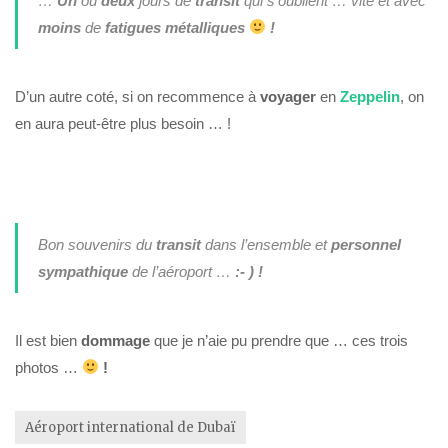
…
Un
ou
deux
jours de
transit
qui s’oublient … vite et avec
moins
de
fatigues métalliques
!
D’un autre coté, si on recommence à
voyager
en
Zeppelin
, on
en aura peut-être plus besoin … !
Bon souvenirs du
transit
dans l’ensemble et
personnel
sympathique
de l’aéroport …
:- ) !
Il est bien
dommage
que je n’aie pu prendre que … ces trois
photos …
!
Aéroport international de Dubaï