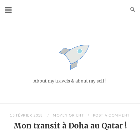
Skip
to
content
Home
About my travels & about my self !
15 FÉVRIER 2018
MOYEN ORIENT
POST A COMMENT
Mon transit à Doha au Qatar !