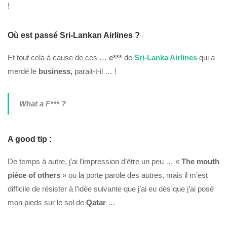
!
Où est passé Sri-Lankan Airlines ?
Et tout cela à cause de ces …
c***
de
Sri-Lanka Airlines
qui a
merdé le
business,
parait-t-il … !
What a F*** ?
A good tip :
De temps à autre, j’ai l’impression d’être un peu … «
The mouth
pièce of others
» ou la porte parole des autres, mais il m’est
difficile de résister à l’idée suivante que j’ai eu dès que j’ai posé
mon pieds sur le sol de
Qatar
…