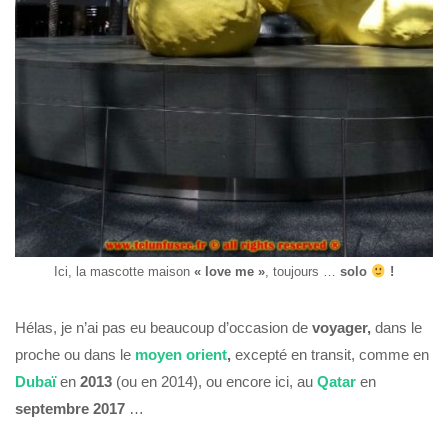
Ici, la mascotte maison
« love me »
, toujours …
solo
!
Hélas, je n’ai pas eu beaucoup d’occasion de
voyager,
dans le
proche ou dans le
moyen orient
,
excepté en transit, comme en
Dubaï
en
2013
(ou en 2014), ou encore ici, au
Qatar
en
septembre
2017
…