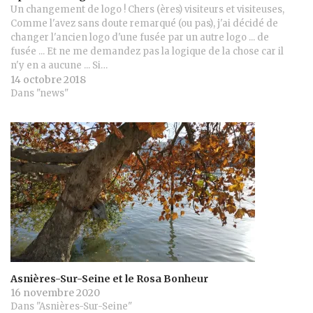
Un changement de logo ! Chers (ères) visiteurs et visiteuses,
Comme l'avez sans doute remarqué (ou pas), j'ai décidé de
changer l'ancien logo d'une fusée par un autre logo ... de
fusée ... Et ne me demandez pas la logique de la chose car il
n'y en a aucune ... Si…
14 octobre 2018
Dans "news"
Asnières-Sur-Seine et le Rosa Bonheur
16 novembre 2020
Dans "Asnières-Sur-Seine"