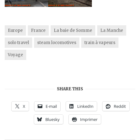
Europe
France
La baie de Somme
La Manche
solo travel
steam locomotives
train à vapeurs
Voyage
SHARE THIS
X
E-mail
LinkedIn
Reddit
Bluesky
Imprimer