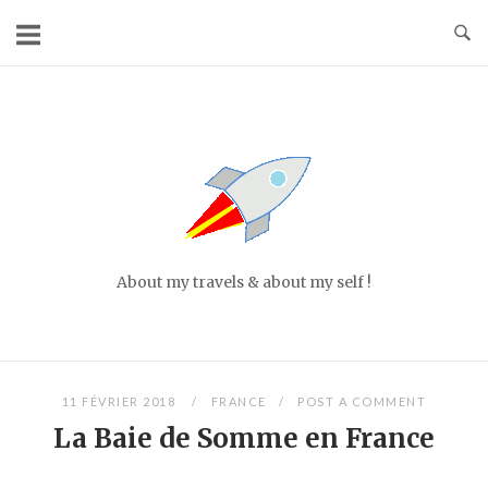
Skip
to
content
Home
About my travels & about my self !
11 FÉVRIER 2018
FRANCE
POST A COMMENT
La Baie de Somme en France