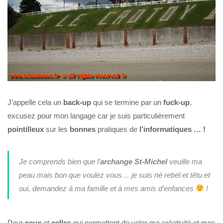
J’appelle cela un
back-up
qui se termine par un
fuck-up
,
excusez pour mon langage car je suis particulièrement
pointilleux
sur les
bonnes
pratiques de
l’informatiques … !
Je comprends bien que l’
archange St-Michel
veuille ma
peau mais bon que voulez vous… je suis né rebel et têtu et
oui, demandez à ma famille et à mes amis d’enfances
!
Pour
ceux
et
celles
qui permettent de voler ma créativité et mes