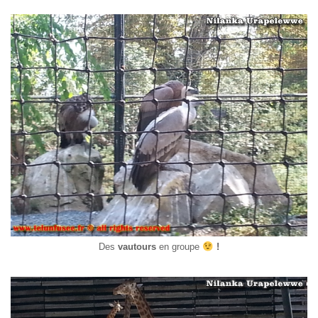
Des
vautours
en groupe
!