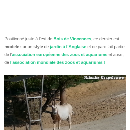
Positionné juste à l’est de
Bois de Vincennes
, ce dernier est
modelé
sur un
style
de
jardin à l’Anglaise
et ce parc fait partie
de l’
association européenne des zoos et aquariums
et aussi,
de
l’association mondiale des zoos et aquariums !