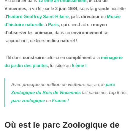
Élu quartier dans
12 ème
arrondissement
, le
zoo de
Vincennes,
a vu le jour le
2 juin 1934
, sous la
grande
houlette
d
‘
Isidore Geoffroy Saint-Hilaire
, jadis
directeur
du
Musée
d’histoire naturelle
à
Paris
, qui cherchait un
moyen
d’observer
les
animaux,
dans un
environnement
se
rapprochant, de leurs
milieu naturel !
Il fit donc
construire
celui-ci en
complément
à la
ménagerie
du jardin des plantes
, lui situé au
5 ème !
Avec
presque
un
million
de
visiteurs
par an, le
parc
Zoologique du Bois de Vincennes
fait partie des
top 5
des
parc zoologique
en
France !
Où est le parc Zoologique de