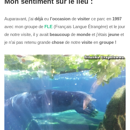
Mon sentiment sur le lieu :
Auparavant, j’ai
déjà
eu
l’occasion
de
visiter
ce parc en
1997
avec mon groupe de
FLE
(Français Langue Étrangère) et le jour
de notre visite, il y avait
beaucoup
de
monde
et j’étais
jeune
et
je n’ai pas retenu grande
chose
de notre
visite
en
groupe !