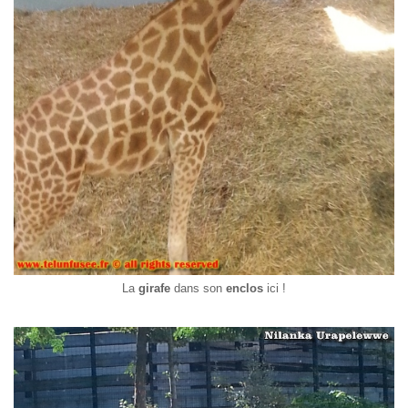
La
girafe
dans son
enclos
ici !