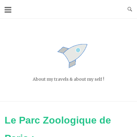
Skip
to
content
Home
About my travels & about my self !
Le Parc Zoologique de