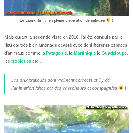
Le
Lamantin
ici en pleine préparation de
salades
!
Mais durant la
seconde
visite en
2016
, j’ai été
conquis
par le
lieu
car très bien
aménagé
et
aéré
avec de
différents
espaces
d’animaux comme la
Patagonie
, la
Martinique
le
Guadeloupe
,
les
tropiques
etc …
Les
prix
pratiqués sont vraiment
corrects
et il y de
l’animation
faites par des
chercheurs
et
compagnies
!