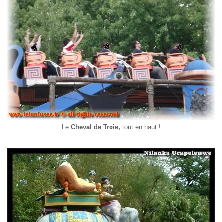
Le
Cheval de
Troie
,
tout en haut !