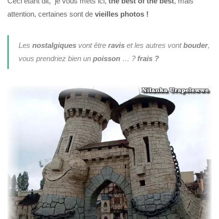
Ceci étant dit, je vous mets ici,
the best of the best
, mais
attention, certaines sont de
vieilles
photos !
Les
nostalgiques
vont être
ravis
et les autres vont
bouder
,
vous prendriez bien un
poisson
… ?
frais ?