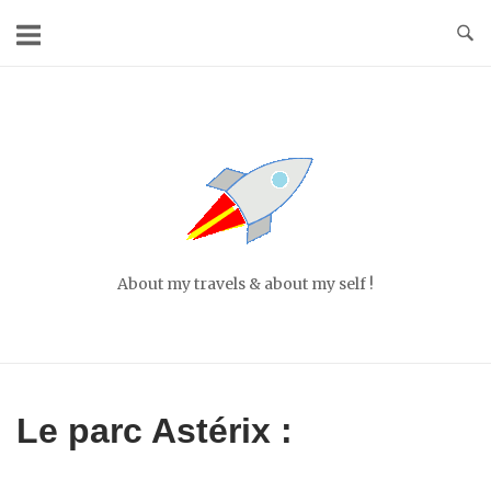
Skip
to
content
Home
About my travels & about my self !
Le parc Astérix :