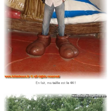
En fait, ma
taille
est
le 44 !