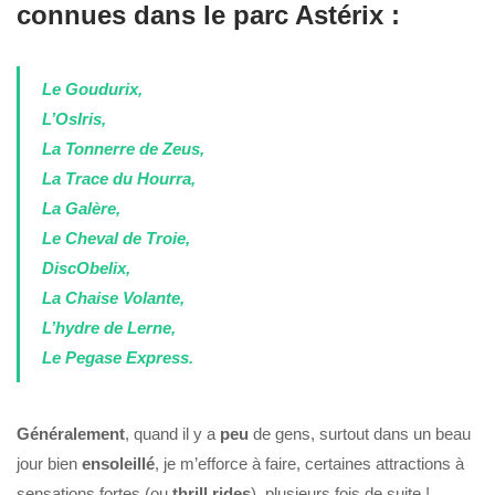
connues dans le parc Astérix :
Le Goudurix,
L’OsIris,
La Tonnerre de Zeus,
La Trace du Hourra,
La Galère,
Le Cheval de Troie,
DiscObelix,
La Chaise Volante,
L’hydre de Lerne,
Le Pegase Express.
Généralement
, quand il y a
peu
de gens, surtout dans un beau
jour bien
ensoleillé
, je m’efforce à faire, certaines attractions à
sensations fortes (ou
thrill rides
), plusieurs fois de suite !