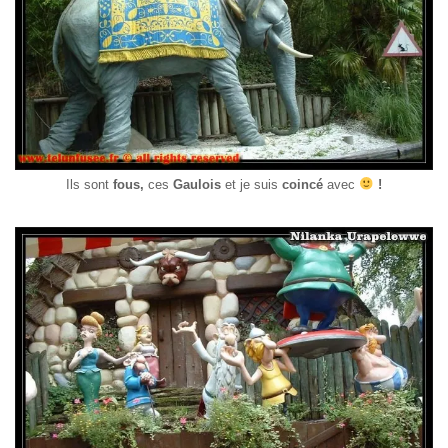
Ils sont
fous,
ces
Gaulois
et je suis
coincé
avec
!