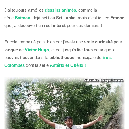
J’ai toujours aimé les
dessins animés,
comme la
série
Batman,
déjà petit au
Sri-Lanka
, mais c’est ici, en
France
que j’ai découvert un
réel intérêt
pour ces derniers !
Et cela tombait à point bien car j’avais une
vraie curiosité
pour
langue
de
Victor Hugo
,
et ce, jusqu’à lire
tous
ceux que je
pouvais trouver dans le
bibliothèque
municipale de
Bois-
Colombes
dont la série
Astérix et Obélix !