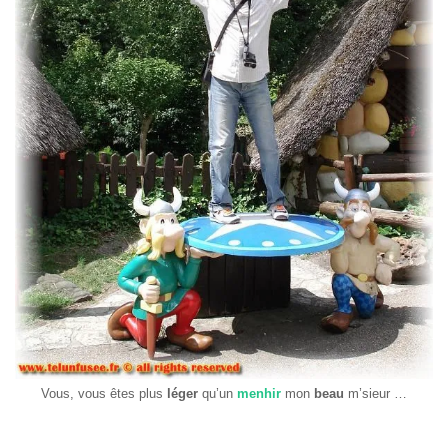
Vous, vous êtes plus
léger
qu’un
menhir
mon
beau
m’sieur …