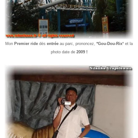
Mon
Premier
ride
dés
entrée
au parc, prononcez,
*Gou-Dou-Rix
* et la
photo date de
2009 !