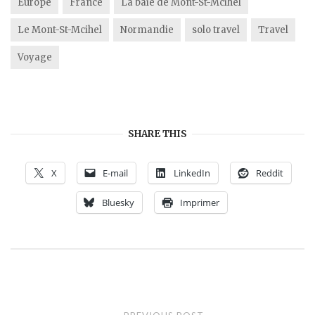
Europe
France
La baie de Mont-St-Mcihel
Le Mont-St-Mcihel
Normandie
solo travel
Travel
Voyage
SHARE THIS
X
E-mail
LinkedIn
Reddit
Bluesky
Imprimer
Post