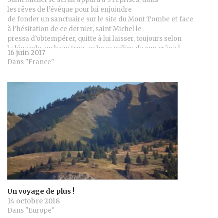
les rêves de l’évêque pour lui enjoindre
de fonder un sanctuaire sur le site du Mont Tombe et face
à l’hésitation de ce dernier, saint Michel le
pressa d’obtempérer, quitte à lui laisser, toujours selon
la légende, un beau trou, au beau milieu de son crâne !
16 juin 2017
Dans "France"
Un voyage de plus !
14 octobre 2018
Dans "Europe"