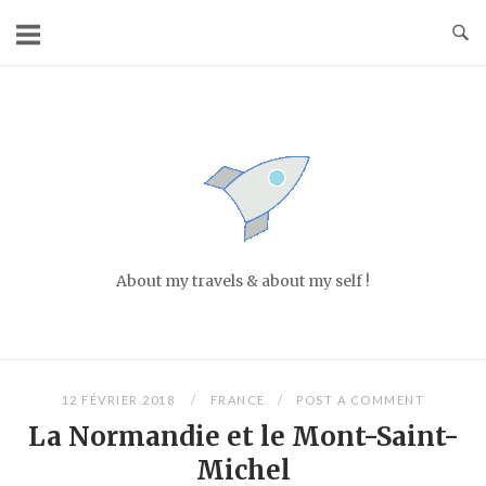
Skip
to
content
Home
About my travels & about my self !
12 FÉVRIER 2018
FRANCE
POST A COMMENT
La Normandie et le Mont-Saint-
Michel