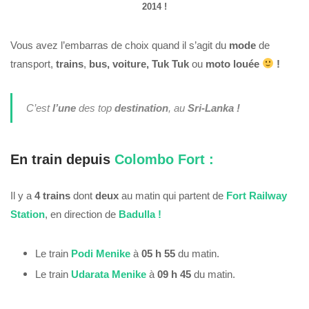
2014 !
Vous avez l’embarras de choix quand il s’agit du
mode
de
transport,
trains
,
bus,
voiture, Tuk Tuk
ou
moto louée
!
C’est
l’une
des top
destination
, au
Sri-Lanka !
En train depuis
Colombo Fort :
Il y a
4 trains
dont
deux
au matin qui partent de
Fort Railway
Station
, en direction de
Badulla !
Le train
Podi Menike
à
05 h 55
du matin.
Le train
Udarata Menike
à
09 h 45
du matin.