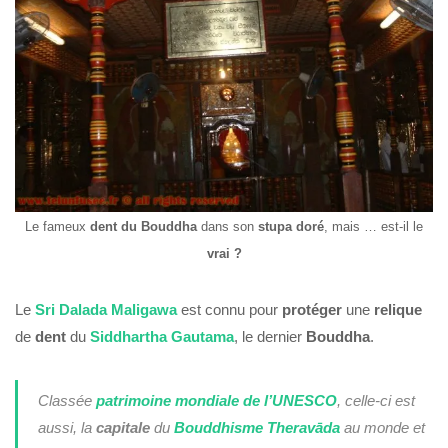
Le fameux
dent du Bouddha
dans son
stupa
doré
, mais … est-il le
vrai ?
Le
Sri Dalada Maligawa
est connu pour
protéger
une
relique
de
dent
du
Siddhartha Gautama
, le dernier
Bouddha
.
Classée
patrimoine
mondiale
de l’UNESCO
, celle-ci est
aussi, la
capitale
du
Bouddhisme Theravāda
au monde et