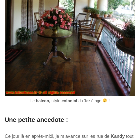
Le
balcon,
style
colonial
du
1er
étage
!
Une petite anecdote :
Ce jour là en après-midi, je m’avance sur les rue de
Kandy
tout