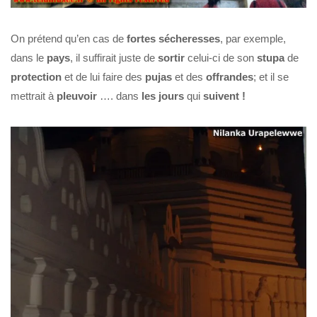
On prétend qu’en cas de
fortes
sécheresses
, par exemple,
dans le
pays
, il suffirait juste de
sortir
celui-ci de son
stupa
de
protection
et de lui faire des
pujas
et des
offrandes
; et il se
mettrait à
pleuvoir
…. dans
les jours
qui
suivent !