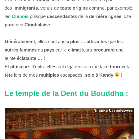
des
immigrants,
venus de
toute origine
comme, par exemple,
les
Chinois
puisque
descendantes
de la
dernière lignée,
dite
pure
des
Cinghalaise.
Généralement,
elles sont aussi
plus
…
attirantes
que les
autres femmes
du
pays
car le
climat
leurs
procurant
une
teinte
éclatante … !
Et
plusieurs
d’entre
elles
ont déjà réussi à me faire
tourner
la
tête
lors de mes
multiples
escapades,
solo
à
Kandy
!
Le temple de la Dent du Bouddha :