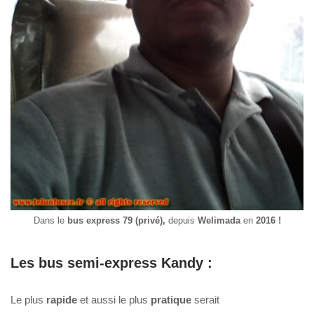
Dans le
bus
express 79 (privé),
depuis
Welimada
en
2016 !
Les bus semi-express Kandy :
Le plus
rapide
et aussi le plus
pratique
serait