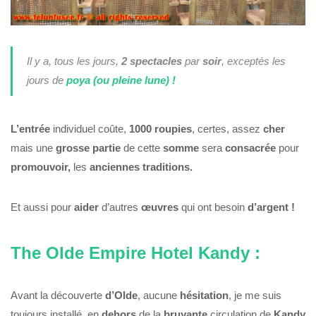
Il y a, tous les jours,
2 spectacles
par
soir
, exceptés les
jours de
poya (ou pleine lune) !
L’entrée
individuel coûte,
1000 roupies
, certes, assez
cher
mais une
grosse
partie
de cette
somme
sera
consacrée
pour
promouvoir,
les
anciennes
traditions.
Et aussi pour
aider
d’autres
œuvres
qui ont besoin
d’argent !
The Olde Empire Hotel Kandy :
Avant la découverte
d’Olde
, aucune
hésitation
, je me suis
toujours installé, en
dehors
de la
bruyante
circulation de
Kandy