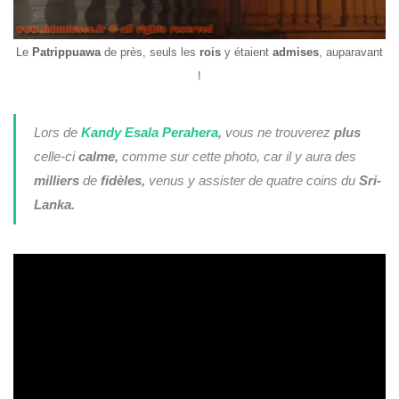
Le
Patrippuawa
de près, seuls les
rois
y étaient
admises
, auparavant
!
Lors de
Kandy Esala Perahera
,
vous ne trouverez
plus
celle-ci
calme,
comme sur cette photo, car il y aura des
milliers
de
fidèles,
venus y assister de quatre coins du
Sri-
Lanka.