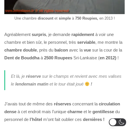
Une chambre
discount
et
simple
à
750
Roupies,
en 2013 !
Agréablement
surpris
, je demande
rapidement
à voir une
chambre et bien sûr, le personnel, très
serviable
, me montre la
chambre
double
, près du
balcon
avec la
vue
sur la cour de la
Dent de Bouddha
à
2500 Roupees
Sri-Lankaise (
en 2012)
!
Et là, je
réserve
sur le champs et revient avec mes valises
le
lendemain matin
et le tour était joué
!
J’avais tout de même des
réserves
concernant la
circulation
dense
à cet endroit mais l’unique
charme
et le
gentillesse
du
personnel de
l’hôtel
m’ont fait oublier ces
dernières !