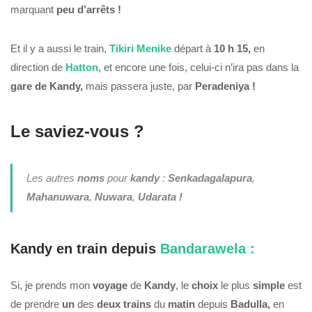
marquant
peu d’arrêts !
Et il y a aussi le train,
Tikiri Menike
départ à
10 h 15,
en
direction de
Hatton,
et encore une fois, celui-ci n’ira pas dans la
gare de Kandy,
mais passera juste, par
Peradeniya !
Le saviez-vous ?
Les autres
noms
pour
kandy
:
Senkadagalapura
,
Mahanuwara
,
Nuwara
,
Udarata !
Kandy en train depuis
Bandarawela :
Si, je prends mon
voyage
de
Kandy
, le
choix
le plus
simple
est
de prendre
un
des
deux trains
du
matin
depuis
Badulla,
en