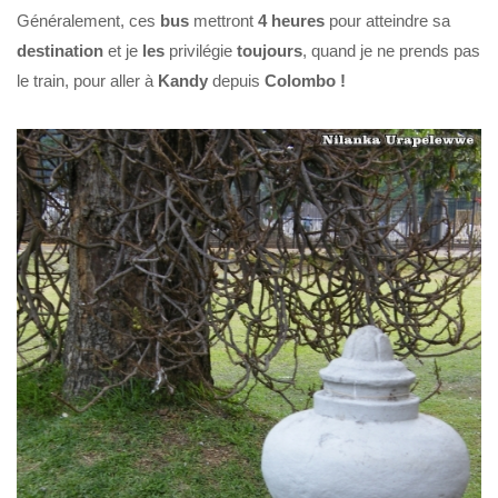
Généralement, ces
bus
mettront
4 heures
pour atteindre sa
destination
et je
les
privilégie
toujours
, quand je ne prends pas
le train, pour aller à
Kandy
depuis
Colombo !