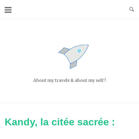
Skip
to
content
Home
About my travels & about my self !
Kandy, la citée sacrée :