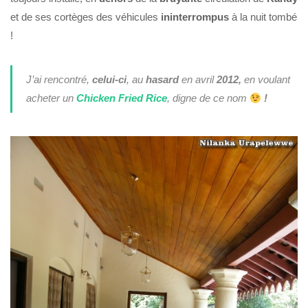
et de ses cortèges des véhicules
ininterrompus
à la nuit tombé
!
J’ai rencontré,
celui-ci
, au
hasard
en avril
2012,
en voulant
acheter un
Chicken Fried Rice
, digne de ce nom
!