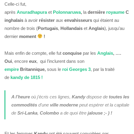
Celle-ci fut,
après
Anuradhapura
et
Polonnaruwa
,
la
dernière
royaume
C
inghalais
à avoir
résister
aux
envahisseurs
qui étaient au
nombre de trois (
Portugais
,
Hollandais
et
Anglais
), jusqu’au
dernier
moment
!
Mais enfin de compte, elle fut
conquise
par les
Anglais
, ….
Oui
, encore
eux
,
qui l’inclurent dans son
empire
Britannique,
sous le
roi Georges 3
, par la traité
de
kandy
de
1815 !
A l’heure
où j’écris ces lignes,
Kandy
dispose de
toutes les
commodités
d’une
ville moderne
peut espérer et la capitale
de
Sri-Lanka
,
Colombo
a de quoi être
jalouse ;- ) !
Et les femmes
Kandy
ont été souvent convoitées par