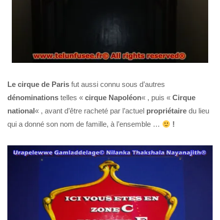
Le cirque de Paris
fut aussi connu sous d’autres
dénominations
telles «
cirque Napoléon
« , puis «
Cirque
national
« , avant d’être racheté par l’actuel
propriétaire
du lieu
qui a donné son nom de famille, à l’ensemble …
!