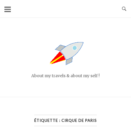
Skip
to
content
Home
About my travels & about my self !
ÉTIQUETTE :
CIRQUE DE PARIS