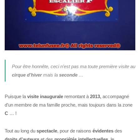
Pour être honnête, ceci n’est pas ma toute première visite au
cirque d’hiver
mais la
seconde
…
Puisque la
visite inaugurale
remontant à
2013,
accompagné
d’un membre de ma famille proche, mais toujours dans la zone
C
… !
Tout au long du
spectacle
, pour de raisons
évidentes
des
droits
d’auteurs
et des
propriétés intellectuelles
, le