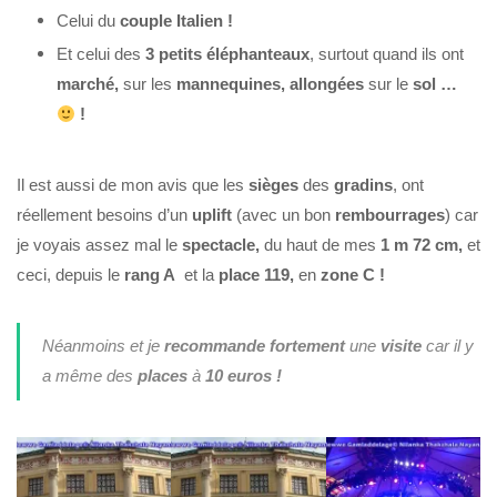
Celui du
couple Italien !
Et celui des
3 petits éléphanteaux
, surtout quand ils ont
marché,
sur les
mannequines
,
allongées
sur le
sol …
!
Il est aussi de mon avis que les
sièges
des
gradins
, ont
réellement besoins d’un
uplift
(avec un bon
rembourrages
) car
je voyais assez mal le
spectacle,
du haut de mes
1 m 72 cm,
et
ceci, depuis le
rang A
et la
place 119,
en
zone C !
Néanmoins et je
recommande fortement
une
visite
car il y
a même des
places
à
10 euros !