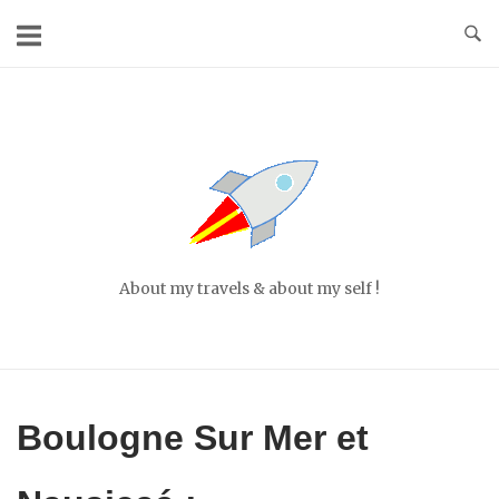
Skip
to
content
Home
About my travels & about my self !
Boulogne Sur Mer et