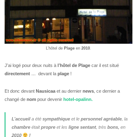
L’hôtel de
Plage
en
2010
.
J’ai logé pour deux nuits à
l’hôtel de Plage
car il est situé
directement
… devant la
plage
!
Et donc devant
Nausicaa
et au dernier
news
, ce dernier a
changé de
nom
pour devenir
hotel-opalinn.
L’accueil
a été
sympathique
et le
personnel
agréable
, la
chambre
était
propre
et les
ligne
sentant
, très
bons,
en
2010
!