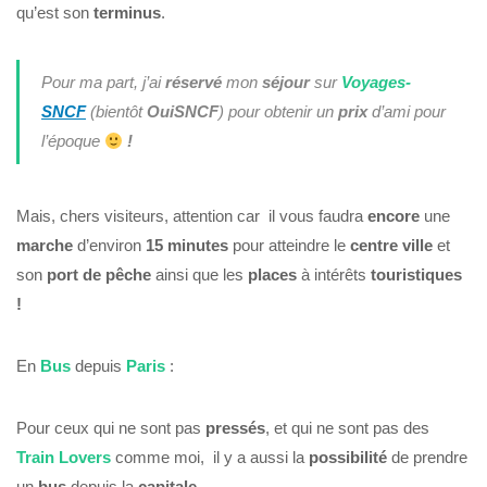
qu’est son
terminus
.
Pour ma part, j’ai
réservé
mon
séjour
sur
Voyages-
SNCF
(bientôt
OuiSNCF
) pour obtenir un
prix
d’ami pour
l’époque
!
Mais, chers visiteurs, attention car il vous faudra
encore
une
marche
d’environ
15 minutes
pour atteindre le
centre ville
et
son
port de pêche
ainsi que les
places
à intérêts
touristiques
!
En
Bus
depuis
Paris
:
Pour ceux qui ne sont pas
pressés
, et qui ne sont pas des
Train Lovers
comme moi, il y a aussi la
possibilité
de prendre
un
bus
depuis la
capitale
.