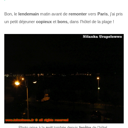
Bon, le
lendemain
matin avant de
remonter
vers
Paris
, j’ai pris
un petit déjeuner
copieux
et
bons,
dans l’hôtel de la plage !
Photo prise à la
nuit
tombée depuis
fenêtre
de l’hôtel.