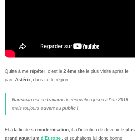
Quitte à me
répéter
, c’est le
2 ème
site le plus visité après le
parc
Astérix
, dans cette région !
Nausicaa
est en
travaux
de rénovation jusqu’à l’été
2018
mais toujours
ouvert
au
public !
Et à la fin de sa
modernisation
, il a l’intention de devenir le
plus
grand aquarium
d’Europe
, et souhaitons lui donc bonne