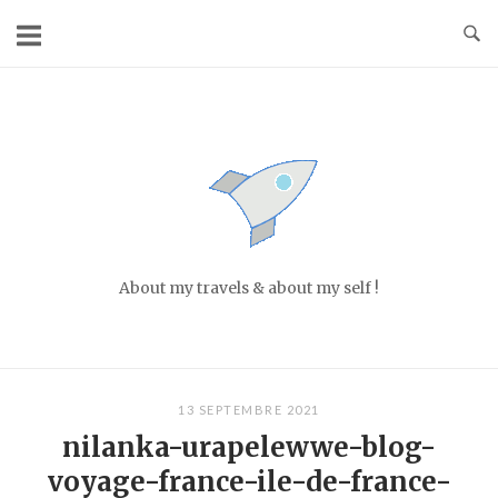
Skip
to
content
Home
About my travels & about my self !
13 SEPTEMBRE 2021
nilanka-urapelewwe-blog-
voyage-france-ile-de-france-