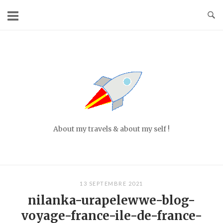
Skip
to
content
Home
About my travels & about my self !
13 SEPTEMBRE 2021
nilanka-urapelewwe-blog-
voyage-france-ile-de-france-