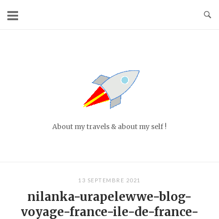
Skip
to
content
Home
About my travels & about my self !
13 SEPTEMBRE 2021
nilanka-urapelewwe-blog-
voyage-france-ile-de-france-