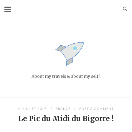
Skip
to
content
Home
About my travels & about my self !
4 JUILLET 2017
FRANCE
POST A COMMENT
Le Pic du Midi du Bigorre !