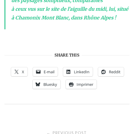
des
paysages somptueux,
comparables
à
ceux
vus
sur le site de
l’aiguille du midi
, lui, situé
à
Chamonix Mont Blanc,
dans
Rhône Alpes !
SHARE THIS
X
E-mail
LinkedIn
Reddit
Bluesky
Imprimer
Post
PREVIOUS POST
←