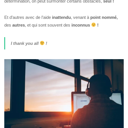
détermination, on peut surmonter certains obstacles,
seul !
Et d’autres avec de l’aide
inattendu
, venant à
point nommé,
des
autres
, et qui sont souvent des
inconnus
!
I thank you all
!