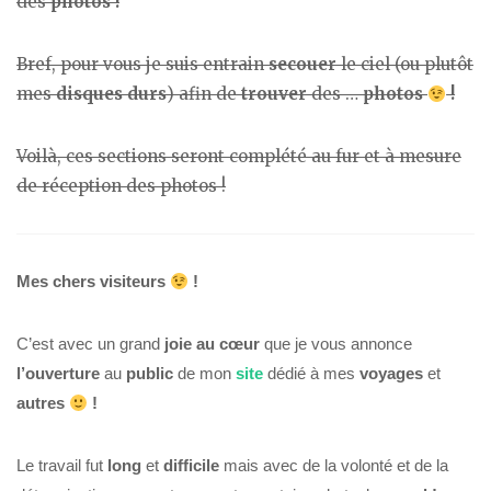
des
photos !
Bref, pour vous je suis entrain
secouer
le ciel (ou plutôt
mes
disques durs
) afin de
trouver
des …
photos
!
Voilà, ces sections seront complété au fur et à mesure
de réception des photos !
Mes chers visiteurs
!
C’est avec un grand
joie au
cœur
que je vous annonce
l’ouverture
au
public
de mon
site
dédié à mes
voyages
et
autres
!
Le travail fut
long
et
difficile
mais avec de la volonté et de la