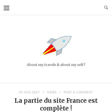
Skip
to
content
Home
About my travels & about my self !
29 JUIN 2017
NEWS
POST A COMMENT
La partie du site France est
complète !