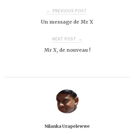
Post
PREVIOUS POST
←
Un message de Mr X
navigation
NEXT POST
→
Mr X, de nouveau !
Nilanka Urapelewwe