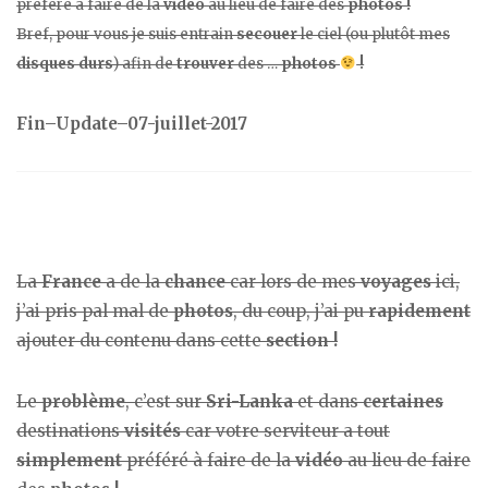
préféré à faire de la
vidéo
au lieu de faire des
photos !
Bref, pour vous je suis entrain
secouer
le ciel (ou plutôt mes
disques durs
) afin de
trouver
des …
photos
!
Fin–Update–07-juillet-2017
La
France
a de la
chance
car lors de mes
voyages
ici,
j’ai pris pal mal de
photos
, du coup, j’ai pu
rapidement
ajouter du contenu dans cette
section !
Le
problème
, c’est sur
Sri-Lanka
et dans
certaines
destinations
visités
car votre serviteur a tout
simplement
préféré à faire de la
vidéo
au lieu de faire