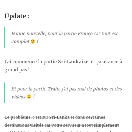
Update :
Bonne nouvelle
, pour la partie
France
car tout est
complet
!
J’ai commencé la partie
Sri-Lankaise
, et ça avance à
grand pas !
Et pour la partie
Train
, j’ai pas mal de
photos
et des
vidéos
!
Le
problème
, c’est sur
Sri-Lanka
et dans
certaines
destinations
visités
car votre serviteur a tout
simplement