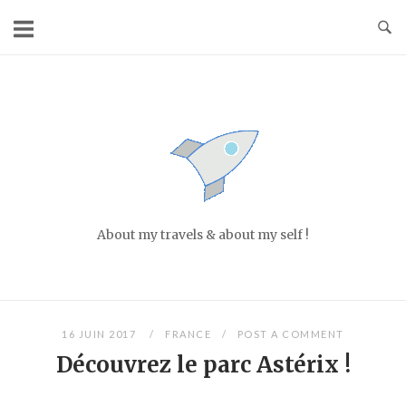
Skip
to
content
Home
About my travels & about my self !
16 JUIN 2017
FRANCE
POST A COMMENT
Découvrez le parc Astérix !