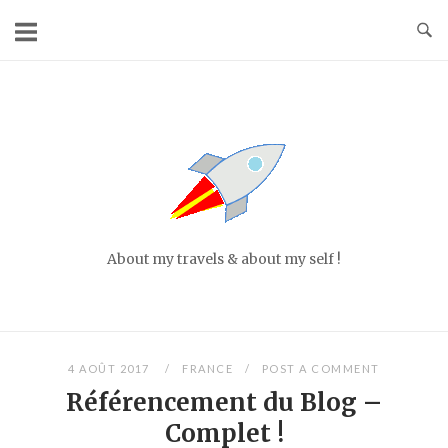
Skip
to
content
Home
About my travels & about my self !
4 AOÛT 2017
FRANCE
POST A COMMENT
Référencement du Blog –
Complet !