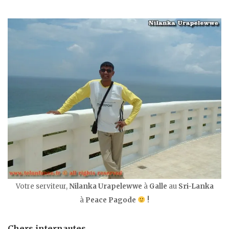
Votre serviteur,
Nilanka Urapelewwe
à
Galle
au
Sri-Lanka
à
Peace Pagode
!
Chers
internautes
,