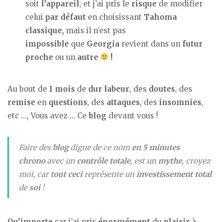
soit
l’appareil
, et j’ai pris le
risque
de modifier
celui
par défaut
en choisissant
Tahoma
classique,
mais il n’est pas
impossible
que
Georgia
revient dans un
futur
proche
ou un
autre
!
Au bout de
1 mois
de
dur labeur
, des
doutes
, des
remise
en
questions
, des
attaques
, des
insomnies
,
etc …, Vous avez … Ce
blog
devant vous !
Faire des
blog
digne de ce nom
en 5 minutes
chrono
avec un
contrôle totale
, est un
mythe
, croyez
moi, car
tout ceci
représente un
investissement
total
de
soi
!
Qu’importe
car j’ai pris
énormément
du
plaisir
à