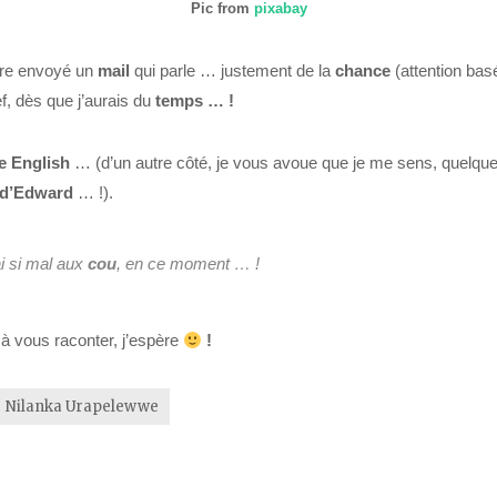
Pic from
pixabay
re envoyé un
mail
qui parle … justement de la
chance
(attention ba
ef, dès que j’aurais du
temps … !
e English
… (d’un autre côté, je vous avoue que je me sens, quelque
d’Edward
… !).
ai si mal aux
cou
, en ce moment … !
 à vous raconter, j’espère
!
Nilanka Urapelewwe