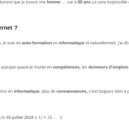
olument que je trouve une
femme
… car à
60 ans
ça sera impossible 
ernet ?
, je suis en
auto-formation
en
informatique
et naturellement, j’ai d
puisque quand je monte en
compétences,
les
donneurs
d’emplois
rrive en
informatique
, plus de
connaissances,
c’est toujours bien à
 (le
01 juillet 2018
à 12 h 18 … !)