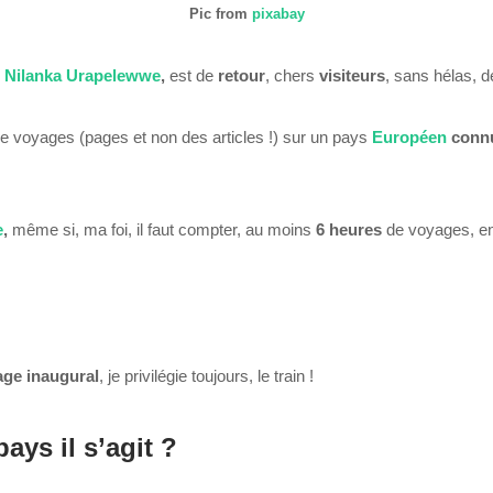
Pic from
pixabay
,
Nilanka Urapelewwe
,
est de
retour
, chers
visiteurs
, sans hélas, 
e voyages (pages et non des articles !) sur un pays
Européen
con
e
,
même si, ma foi, il faut compter, au moins
6 heures
de voyages, e
age
inaugural
, je privilégie toujours, le train !
ays il s’agit ?