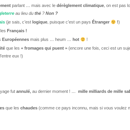
ement
parlant … mais avec le
dérèglement
climatique
, on est pas l
leterre
au lieu du
thé
?
Non ?
ais
(je sais, c’est
logique
, puisque c’est un pays
Étranger
!
)
 les
Français !
s
Européennes
mais plus … heum …
hot
!
ité
que les
« fromages qui puent »
(encore une fois, ceci est un suj
’entre eux !)
oyage fut
annulé,
au dernier moment ! …
mille milliards de mille sa
des
que les
chaudes
(comme ce pays inconnu, mais si vous voulez 