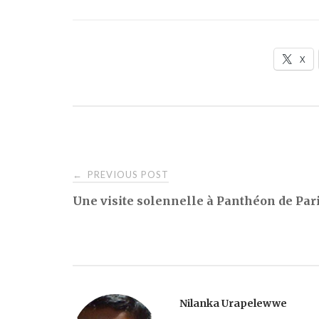
X
Post
PREVIOUS POST
←
Une visite solennelle à Panthéon de Par
navigation
Nilanka Urapelewwe