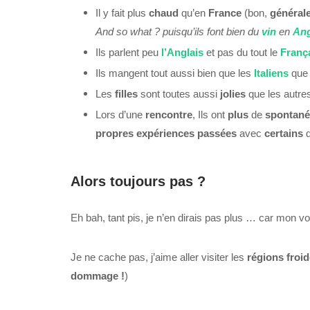
Il y fait plus
chaud
qu’en
France
(bon,
général
And so what ? puisqu’ils font bien du
vin
en
Ang
Ils parlent peu
l’Anglais
et pas du tout le
Franç
Ils mangent tout aussi bien que les
Italiens
que
Les
filles
sont toutes aussi
jolies
que les autre
Lors d’une
rencontre
, Ils ont
plus
de
spontané
propres expériences
passées
avec
certains
d
Alors toujours pas ?
Eh bah, tant pis, je n’en dirais pas plus … car mon v
Je ne cache pas, j’aime aller visiter les
régions
froi
dommage
!
)