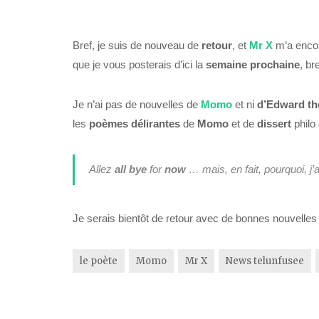
Bref, je suis de nouveau de
retour
, et
Mr X
m’a enco
que je vous posterais d’ici la
semaine prochaine
, br
Je n’ai pas de nouvelles de
Momo
et ni
d’Edward
th
les
poèmes délirantes
de
Momo
et de
dissert
philo
Allez
all
bye
for
now
… mais, en fait, pourquoi, j’
Je serais bientôt de retour avec de bonnes nouvelles
le poète
Momo
Mr X
News telunfusee