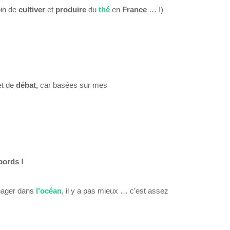
oin de
cultiver
et
produire
du
thé
en
France
… !)
et de
débat,
car basées sur mes
bords !
nager dans
l’océan
, il y a pas mieux … c’est assez